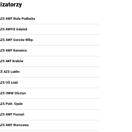
izatorzy
AZS AWF Biała Podlaska
AZS AWFiS Gdańsk
AZS AWF Gorzów Wlkp.
AZS AWF Katowice
AZS AKF Kraków
KŚ AZS Lublin
AZS OŚ Łódź
AZS UWM Olsztyn
AZS Polit. Opole
AZS AWF Poznań
AZS AWF Warszawa