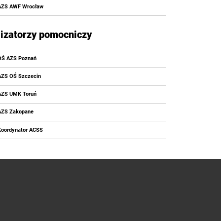
AZS AWF Wrocław
izatorzy pomocniczy
OŚ AZS Poznań
AZS OŚ Szczecin
AZS UMK Toruń
AZS Zakopane
Koordynator ACSS