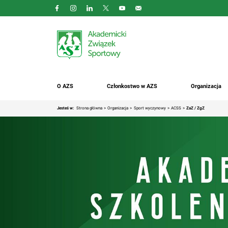
O AZS
Członkostwo w AZS
Organizacja
Jesteś w:
Strona główna
Organizacja
Sport wyczynowy
ACSS
ZaZ / ZgZ