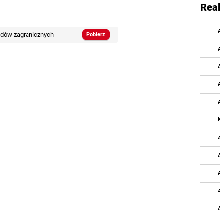
Real
odów zagranicznych
Pobierz