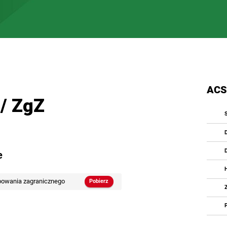
ACS
/ ZgZ
e
powania zagranicznego
Pobierz