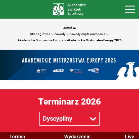
Jesteś w:
Strona główna
Zawody
Zawody międzynarodowe
Akademickie Mistrzostwa Europy
Akademickie Mistrzostwa Europy 2026
Terminarz 2026
Dyscypliny
Dyscypliny
Termin
Wydarzenie
Live