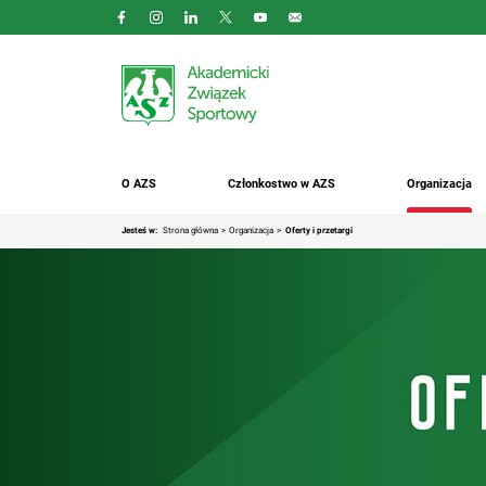
O AZS
Członkostwo w AZS
Organizacja
Jesteś w:
Strona główna
Organizacja
Oferty i przetargi