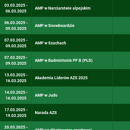
Koszykówka kobiet
03.03.2025 -
AMP w Narciarstwie alpejskim
06.03.2025
Koszykówka mężczyzn
06.03.2025 -
Lekka atletyka
AMP w Snowboardzie
09.03.2025
Narciarstwo alpejskie
07.03.2025 -
AMP w Szachach
09.03.2025
Padel
07.03.2025 -
Piłka nożna kobiet
AMP w Badmintonie PF B (PŁD)
09.03.2025
Piłka nożna mężczyzn
13.03.2025 -
Akademia Liderów AZS 2025
16.03.2025
Piłka ręczna kobiet
14.03.2025 -
Piłka ręczna mężczyzn
AMP w Judo
16.03.2025
Piłka siatkowa kobiet
17.03.2025 -
Narada AZS
19.03.2025
Piłka siatkowa mężczyzn
20.03.2025 -
Pływanie