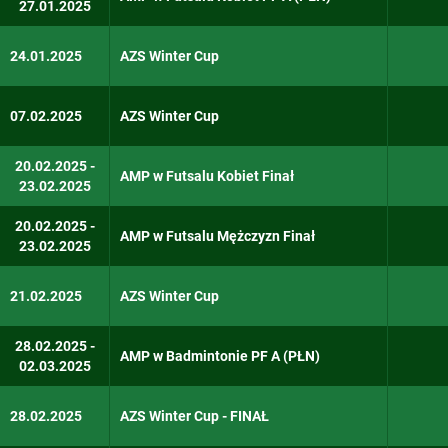
27.01.2025
Futsal Mężczyzn
Inne
24.01.2025
AZS Winter Cup
Jeździectwo
07.02.2025
AZS Winter Cup
Judo
20.02.2025 -
Kajakarstwo
AMP w Futsalu Kobiet Finał
23.02.2025
Karate
20.02.2025 -
AMP w Futsalu Mężczyzn Finał
23.02.2025
Karate WKF
Kickboxing
21.02.2025
AZS Winter Cup
Kolarstwo górskie
28.02.2025 -
AMP w Badmintonie PF A (PŁN)
02.03.2025
Koszykówka
Koszykówka 3x3
28.02.2025
AZS Winter Cup - FINAŁ