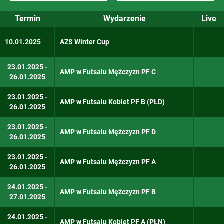
Dyscypliny
Sezon
Akademickie Mistrzostwa Europy 2025
Termin
Wydarzenie
Live
Aerobik sportowy
2025
Akademickie Mistrzostwa Polski - 2025
10.01.2025
AZS Winter Cup
Badminton
2024
Integracyjne Mistrzostwa Polski AZS - 2
23.01.2025 -
Biegi
AMP w Futsalu Mężczyzn PF C
Kalendarz AZS 2025
26.01.2025
Biegi na orientację
Puchar AZS - 2025
23.01.2025 -
AMP w Futsalu Kobiet PF B (PŁD)
26.01.2025
Biegi przełajowe
23.01.2025 -
Bilard
AMP w Futsalu Mężczyzn PF D
26.01.2025
Boccia
23.01.2025 -
AMP w Futsalu Mężczyzn PF A
26.01.2025
Brydż sportowy
24.01.2025 -
Ergometr wioślarski
AMP w Futsalu Mężczyzn PF B
27.01.2025
Futsal Kobiet
24.01.2025 -
AMP w Futsalu Kobiet PF A (PŁN)