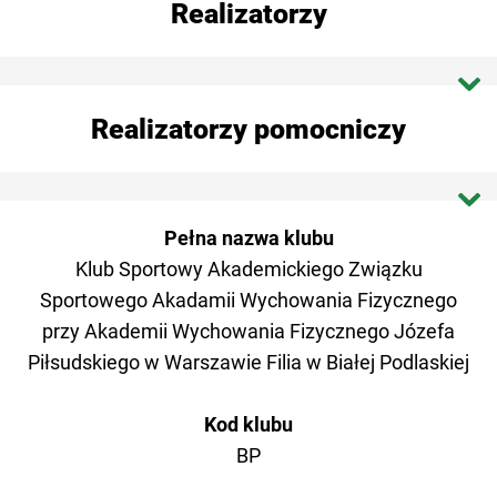
Realizatorzy
Dokumenty programu
Dokumenty do umowy
AZS AWF Biała Podlaska
Realizatorzy pomocniczy
HPZ – harmonogramy po zmianach
AZS AWFiS Gdańsk
ZaZ / ZgZ
AZS AWF Gorzów Wlkp.
OŚ AZS Poznań
Pełna nazwa klubu
PPZ_HY - plan po zmianach
AZS AWF Katowice
Klub Sportowy Akademickiego Związku
AZS OŚ Szczecin
Sportowego Akadamii Wychowania Fizycznego
AZS AKF Kraków
AZS UMK Toruń
przy Akademii Wychowania Fizycznego Józefa
Piłsudskiego w Warszawie Filia w Białej Podlaskiej
KŚ AZS Lublin
AZS Zakopane
AZS OŚ Łódź
Kod klubu
Koordynator ACSS
BP
AZS UWM Olsztyn