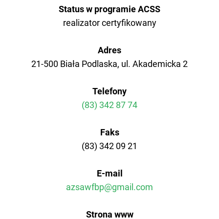
AZS Polit. Opole
Status w programie ACSS
realizator certyfikowany
AZS AWF Poznań
Adres
AZS AWF Warszawa
21-500 Biała Podlaska, ul. Akademicka 2
AZS AWF Wrocław
Telefony
(83) 342 87 74
Faks
(83) 342 09 21
E-mail
azsawfbp@gmail.com
Strona www