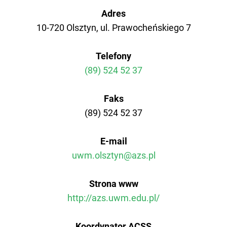
Adres
AZS AWF Poznań
10-720 Olsztyn, ul. Prawocheńskiego 7
AZS AWF Warszawa
Telefony
AZS AWF Wrocław
(89) 524 52 37
Faks
(89) 524 52 37
E-mail
uwm.olsztyn@azs.pl
Strona www
http://azs.uwm.edu.pl/
Koordynator ACSS