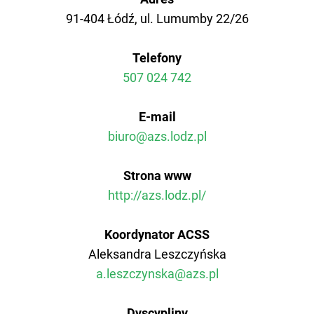
91-404 Łódź, ul. Lumumby 22/26
AZS AWF Poznań
Telefony
AZS AWF Warszawa
507 024 742
AZS AWF Wrocław
E-mail
biuro@azs.lodz.pl
Strona www
http://azs.lodz.pl/
Koordynator ACSS
Aleksandra Leszczyńska
a.leszczynska@azs.pl
Dyscypliny