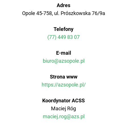
AZS Polit. Opole
Adres
Opole 45-758, ul. Prószkowska 76/9a
AZS AWF Poznań
Telefony
AZS AWF Warszawa
(77) 449 83 07
AZS AWF Wrocław
E-mail
biuro@azsopole.pl
Strona www
https://azsopole.pl/
Koordynator ACSS
Maciej Róg
maciej.rog@azs.pl