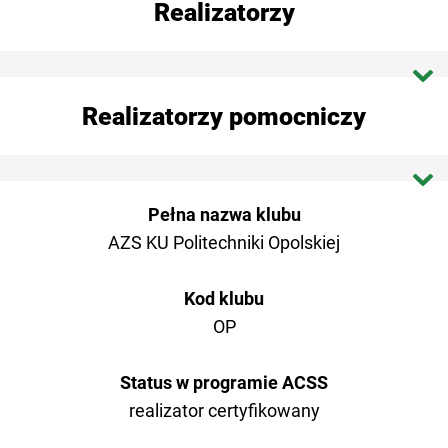
Realizatorzy
Dokumenty programu
Dokumenty do umowy
AZS AWF Biała Podlaska
Realizatorzy pomocniczy
HPZ – harmonogramy po zmianach
AZS AWFiS Gdańsk
ZaZ / ZgZ
AZS AWF Gorzów Wlkp.
OŚ AZS Poznań
Pełna nazwa klubu
PPZ_HY - plan po zmianach
AZS AWF Katowice
AZS KU Politechniki Opolskiej
AZS OŚ Szczecin
AZS AKF Kraków
AZS UMK Toruń
Kod klubu
KŚ AZS Lublin
OP
AZS Zakopane
AZS OŚ Łódź
Status w programie ACSS
Koordynator ACSS
realizator certyfikowany
AZS UWM Olsztyn