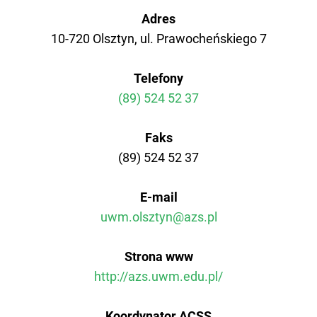
Adres
AZS AWF Poznań
10-720 Olsztyn, ul. Prawocheńskiego 7
AZS AWF Warszawa
Telefony
AZS AWF Wrocław
(89) 524 52 37
Faks
(89) 524 52 37
E-mail
uwm.olsztyn@azs.pl
Strona www
http://azs.uwm.edu.pl/
Koordynator ACSS