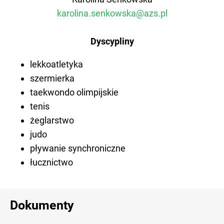
karolina.senkowska@azs.pl
Dyscypliny
lekkoatletyka
szermierka
taekwondo olimpijskie
tenis
żeglarstwo
judo
pływanie synchroniczne
łucznictwo
Dokumenty