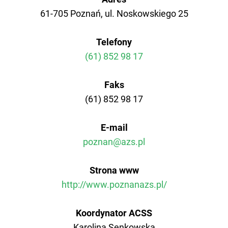
61-705 Poznań, ul. Noskowskiego 25
AZS AWF Poznań
Telefony
AZS AWF Warszawa
(61) 852 98 17
AZS AWF Wrocław
Faks
(61) 852 98 17
E-mail
poznan@azs.pl
Strona www
http://www.poznanazs.pl/
Koordynator ACSS
Karolina Senkowska