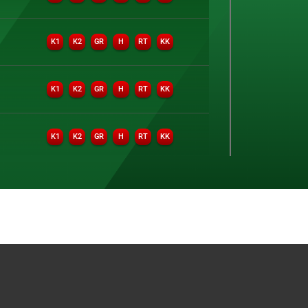
Brydż sportowy
Ergometr wioślarski
K1
K2
GR
H
RT
KK
Futsal Kobiet
Futsal Mężczyzn
K1
K2
GR
H
RT
KK
Inne
Jeździectwo
K1
K2
GR
H
RT
KK
Judo
Kajakarstwo
Karate
K1
K2
GR
H
RT
KK
Karate WKF
RT
K1
WK
WM
Kickboxing
Kolarstwo górskie
RT
K1
WK
WM
Koszykówka
Koszykówka 3x3
K1
K2
GR
H
RT
KK