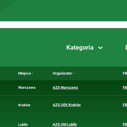
Kategoria
Kategoria
Akademicka Doba Sportu - 2025
Miejsce
Organizator
FB
Akademickie Mistrzostwa Europ
Akademickie Mistrzostwa Polski 
Warszawa
AZS Warszawa
FB
Integracyjne Mistrzostwa Polski 
Kalendarz AZS 2025
AZS UEK Kraków
FB
Kraków
Puchar AZS - 2025
AZS UM Lublin
FB
Lublin