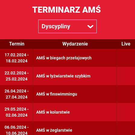
TERMINARZ AMŚ
Dyscypliny
Dyscypliny
Termin
Wydarzenie
Live
Biegi na orientację
17.02.2024 -
AMŚ w biegach przełajowych
18.02.2024
Biegi przełajowe
22.02.2024 -
Brydż sportowy
AMŚ w łyżwiarstwie szybkim
25.02.2024
Cheerleading
26.04.2024 -
AMŚ w finswimmingu
27.04.2024
Futsal Mężczyzn
29.05.2024 -
Golf
AMŚ w kolarstwie
02.06.2024
Kajakarstwo
06.06.2024 -
AMŚ w żeglarstwie
10.06.2024