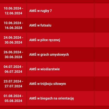
Kolarstwo
10.06.2024 -
Łyżwiarstwo szybkie
AMŚ w rugby 7
12.06.2024
Pięciobój nowoczesny
10.06.2024 -
AMŚ w futsalu
16.06.2024
Piłka ręczna
24.06.2024 -
Pływanie
AMŚ w piłce ręcznej
30.06.2024
Rugby
26.06.2024 -
AMŚ w grach umysłowych
30.06.2024
Siatkówka plażowa
04.07.2024 -
Squash
AMŚ w wioślarstwie
06.07.2024
Strzelectwo sportowe
23.07.2024 -
AMŚ w trójboju siłowym
27.07.2024
Triathlon
01.08.2024 -
Trójbój siłowy
AMŚ w biegach na orientację
05.08.2024
Wioślarstwo