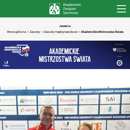
Jesteś w:
Strona główna
Zawody
Zawody międzynarodowe
Akademickie Mistrzostwa Świata