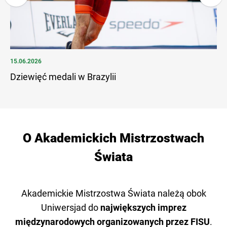
15.06.2026
08.
Dziewięć medali w Brazylii
Po
wi
O Akademickich Mistrzostwach
Świata
Akademickie Mistrzostwa Świata należą obok
Uniwersjad do
największych imprez
międzynarodowych organizowanych przez FISU
.