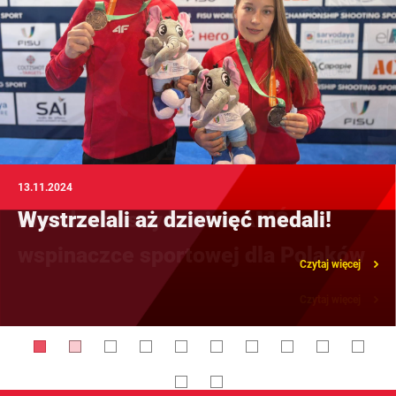
12.09.2024
Przedwczesny koniec AMŚ we
wspinaczce sportowej dla Polaków
Czytaj więcej