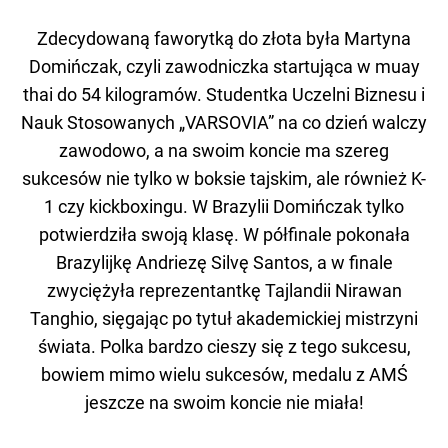
Zdecydowaną faworytką do złota była Martyna
Domińczak, czyli zawodniczka startująca w muay
thai do 54 kilogramów. Studentka Uczelni Biznesu i
Nauk Stosowanych „VARSOVIA” na co dzień walczy
zawodowo, a na swoim koncie ma szereg
sukcesów nie tylko w boksie tajskim, ale również K-
1 czy kickboxingu. W Brazylii Domińczak tylko
potwierdziła swoją klasę. W półfinale pokonała
Brazylijkę Andriezę Silvę Santos, a w finale
zwyciężyła reprezentantkę Tajlandii Nirawan
Tanghio, sięgając po tytuł akademickiej mistrzyni
świata. Polka bardzo cieszy się z tego sukcesu,
bowiem mimo wielu sukcesów, medalu z AMŚ
jeszcze na swoim koncie nie miała!