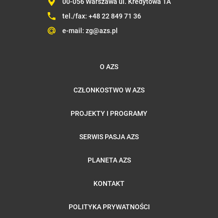
00-056 Warszawa ul. Kredytowa 1A
tel./fax:
+48 22 849 71 36
e-mail:
zg@azs.pl
O AZS
CZŁONKOSTWO W AZS
PROJEKTY I PROGRAMY
SERWIS PASJA AZS
PLANETA AZS
KONTAKT
POLITYKA PRYWATNOŚCI