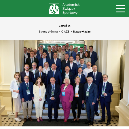
Jesteś w:
Strona główna
O AZS
Nasze władze