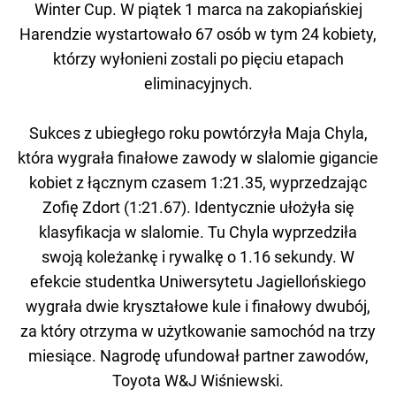
Winter Cup. W piątek 1 marca na zakopiańskiej
Harendzie wystartowało 67 osób w tym 24 kobiety,
którzy wyłonieni zostali po pięciu etapach
eliminacyjnych.
Sukces z ubiegłego roku powtórzyła Maja Chyla,
która wygrała finałowe zawody w slalomie gigancie
kobiet z łącznym czasem 1:21.35, wyprzedzając
Zofię Zdort (1:21.67). Identycznie ułożyła się
klasyfikacja w slalomie. Tu Chyla wyprzedziła
swoją koleżankę i rywalkę o 1.16 sekundy. W
efekcie studentka Uniwersytetu Jagiellońskiego
wygrała dwie kryształowe kule i finałowy dwubój,
za który otrzyma w użytkowanie samochód na trzy
miesiące. Nagrodę ufundował partner zawodów,
Toyota W&J Wiśniewski.