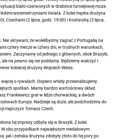
a sytuacji biało-czerwonych w drabince turniejowej może
mickimi wicemistrzyniami świata. Z kolei męska drużyna
), Czechami (2 lipca, godz. 19:00) i Kostaryką (3 lipca,
. Nie ukrywam, że wolelibyśmy zagrać z Portugalią na
nami cztery mecze w cztery dni, w trudnych warunkach,
aniem. Zaczynamy od jednego z głównych, obok Brazylii,
 ale na pewno się nie poddamy. Będziemy walczyć i
ener kobiecej drużyny Wojciech Weiss.
więcej o rywalach. Dopiero wtedy przeanalizujemy
olejnych spotkań. Mamy bardzo wartościowy skład.
sz Frankiewicz grał w lidze chorwackiej, a dwóch
ostwach Europy. Nadzieje są duże, ale podchodzimy do
tacji mężczyzn Tomasz Czech.
ona tej imprezy odbyła się w Brazylii. Z kolei
ku. W obu przypadkach największym medalowym
, jak i żeńska drużyna zdobyły złoto do tej pory po