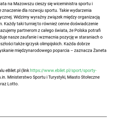
iata na Mazowszu cieszy się wiceministra sportu i
 znaczenie dla rozwoju sportu. Takie wydarzenia
fizycznej. Widzimy wyraźny związek między organizacją
 Każdy taki turniej to również cenne doświadczenie
kazujemy partnerom z całego świata, że Polska potrafi
uje nasze zaufanie i wzmacnia pozycję w staraniach o
szłości także igrzysk olimpijskich. Każda dobrze
zyskanie międzynarodowego poparcia – zaznacza Żaneta
u eBilet.pl (link
https://www.ebilet.pl/sport/sporty-
in. Ministerstwo Sportu i Turystyki, Miasto Stołeczne
az Lotto.