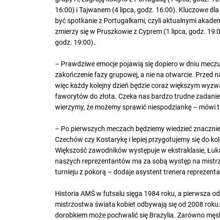
16:00) i Tajwanem (4 lipca, godz. 16:00). Kluczowe dl
być spotkanie z Portugalkami, czyli aktualnymi akade
zmierzy się w Pruszkowie z Cyprem (1 lipca, godz. 19:00
godz. 19:00).
– Prawdziwe emocje pojawią się dopiero w dniu meczu
zakończenie fazy grupowej, a nie na otwarcie. Przed 
więc każdy kolejny dzień będzie coraz większym wyzw
faworytów do złota. Czeka nas bardzo trudne zadanie,
wierzymy, że możemy sprawić niespodziankę – mówi tr
– Po pierwszych meczach będziemy wiedzieć znacznie 
Czechów czy Kostarykę i lepiej przygotujemy się do k
Większość zawodników występuje w ekstraklasie, Łuka
naszych reprezentantów ma za sobą występ na mistrz
turnieju z pokorą – dodaje asystent trenera reprezen
Historia AMŚ w futsalu sięga 1984 roku, a pierwsza odsł
mistrzostwa świata kobiet odbywają się od 2008 ro
dorobkiem może pochwalić się Brazylia. Zarówno męska