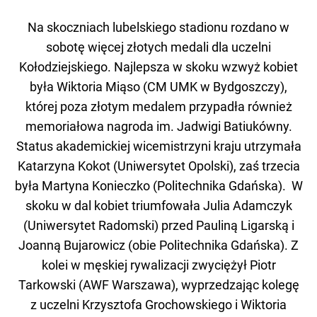
Na skoczniach lubelskiego stadionu rozdano w
sobotę więcej złotych medali dla uczelni
Kołodziejskiego. Najlepsza w skoku wzwyż kobiet
była Wiktoria Miąso (CM UMK w Bydgoszczy),
której poza złotym medalem przypadła również
memoriałowa nagroda im. Jadwigi Batiukówny.
Status akademickiej wicemistrzyni kraju utrzymała
Katarzyna Kokot (Uniwersytet Opolski), zaś trzecia
była Martyna Konieczko (Politechnika Gdańska). W
skoku w dal kobiet triumfowała Julia Adamczyk
(Uniwersytet Radomski) przed Pauliną Ligarską i
Joanną Bujarowicz (obie Politechnika Gdańska). Z
kolei w męskiej rywalizacji zwyciężył Piotr
Tarkowski (AWF Warszawa), wyprzedzając kolegę
z uczelni Krzysztofa Grochowskiego i Wiktoria