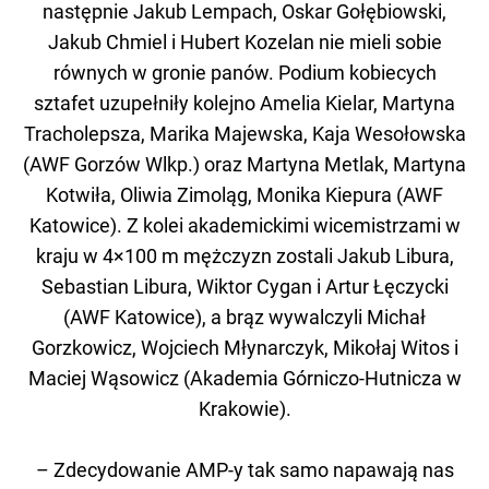
następnie Jakub Lempach, Oskar Gołębiowski,
Jakub Chmiel i Hubert Kozelan nie mieli sobie
równych w gronie panów. Podium kobiecych
sztafet uzupełniły kolejno Amelia Kielar, Martyna
Tracholepsza, Marika Majewska, Kaja Wesołowska
(AWF Gorzów Wlkp.) oraz Martyna Metlak, Martyna
Kotwiła, Oliwia Zimoląg, Monika Kiepura (AWF
Katowice). Z kolei akademickimi wicemistrzami w
kraju w 4×100 m mężczyzn zostali Jakub Libura,
Sebastian Libura, Wiktor Cygan i Artur Łęczycki
(AWF Katowice), a brąz wywalczyli Michał
Gorzkowicz, Wojciech Młynarczyk, Mikołaj Witos i
Maciej Wąsowicz (Akademia Górniczo-Hutnicza w
Krakowie).
– Zdecydowanie AMP-y tak samo napawają nas