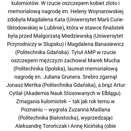
kulomiotów. W rzucie oszczepem kobiet złoto i
memoriałową nagrodę im. Heleny Woynarowskiej
zdobyła Magdalena Kata (Uniwersytet Marii Curie-
Skłodowskiej w Lublinie)
,
która w stawce finalistek
była przed Małgorzatą Miedziewską (Uniwersytet
Przyrodniczy w Słupsku) i Magdalena Banasiewicz
(Politechnika Gdańska). Tytuł AMP w rzucie
oszczepem mężczyzn zachował Marek Mucha
(Politechnika Opolska), laureat memoriałową
nagrodę im. Juliana Grunera. Srebro zgarnął
Jonasz Mertka (Politechnika Gdańska), a brąz Artur
Cytlał (Akademia Nauk Stosowanych w Elblągu).
Zmagania kulomiotek – tak jak rok temu w
Poznaniu – wygrała Zuzanna Maślana
(Politechnika Białostocka), wyprzedzając
Aleksandrę Torończak i Annę Kicińską (obie