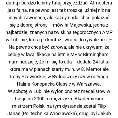
dumą i bardzo lubimy tutaj przyjeżdżać. Atmosfera
jest fajna, na pewno jest też troszkę luźniej niż na
innych zawodach, ale każdy nadal chce pokazać
się z dobrej strony – mówiła Majewska, jedna z
najbardziej znanych nazwisk na tegorocznych AMP
w Lublinie, która po kontuzji wraca do rywalizacji. –
Na pewno chcę być zdrowa, ale nie ukrywam, że
celuję w kwalifikacje na letnie ME w Birmingham i
mam nadzieję, że mi się to uda – dodała 24-latka,
która ma w planach starty m.in. w 8. Memoriale
Ireny Szewińskiej w Bydgoszczy czy w mityngu
Halina Konopacka Classic w Warszawie.
W sobotę w Lublinie wyłoniono też medalistów w
biegu na 3000 m mężczyzn. Akademickim
mistrzem Polski na tym dystansie został Filip
Janas (Politechnika Wrocławska), drugi był Jakub