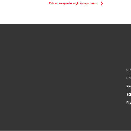
Zobacz wszystkie artykuły tego autora
O 
CZ
PR
SE
PL