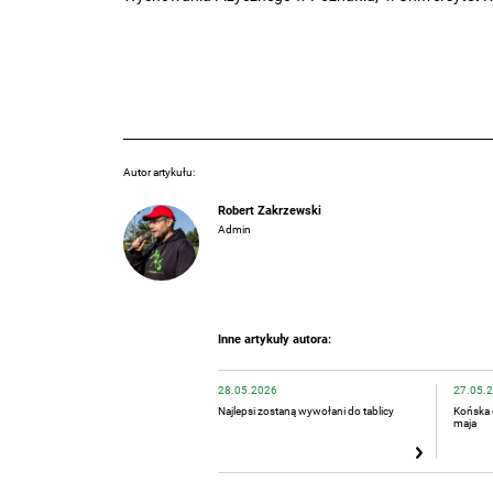
Autor artykułu:
Robert Zakrzewski
Admin
Inne artykuły autora:
28.05.2026
27.05.
Najlepsi zostaną wywołani do tablicy
Końska 
maja