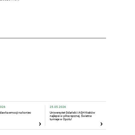
2026
25.05.2026
dawka emocji na koniec
Uniwersytet Gdański i AGH Kraków
najlepsi w piłce ręcznej. Świetne
turnieje w Opolu!