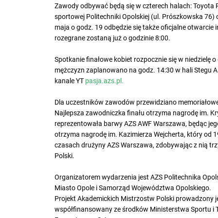
Zawody odbywać będą się w czterech halach: Toyota Par
sportowej Politechniki Opolskiej (ul. Prószkowska 76) 
maja o godz. 19 odbędzie się także oficjalne otwarcie 
rozegrane zostaną już o godzinie 8:00.
Spotkanie finałowe kobiet rozpocznie się w niedzielę o 
mężczyzn zaplanowano na godz. 14:30 w hali Stegu 
kanale YT
pasja.azs.pl.
Dla uczestników zawodów przewidziano memoriałowe
Najlepsza zawodniczka finału otrzyma nagrodę im. Krys
reprezentowała barwy AZS AWF Warszawa, będąc jego 
otrzyma nagrodę im. Kazimierza Wejcherta, który od 
czasach drużyny AZS Warszawa, zdobywając z nią trzy
Polski.
Organizatorem wydarzenia jest AZS Politechnika Opol
Miasto Opole i Samorząd Województwa Opolskiego.
Projekt Akademickich Mistrzostw Polski prowadzony j
współfinansowany ze środków Ministerstwa Sportu i 