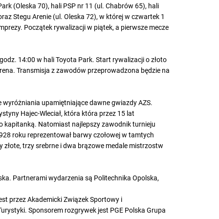
k (Oleska 70), hali PSP nr 11 (ul. Chabrów 65), hali
oraz Stegu Arenie (ul. Oleska 72), w której w czwartek 1
imprezy. Początek rywalizacji w piątek, a pierwsze mecze
godz. 14:00 w hali Toyota Park. Start rywalizacji o złoto
Arena. Transmisja z zawodów przeprowadzona będzie na
 wyróżniania upamiętniające dawne gwiazdy AZS.
tyny Hajec-Wleciał, która która przez 15 lat
kapitanką. Natomiast najlepszy zawodnik turnieju
1928 roku reprezentował barwy czołowej w tamtych
 złote, trzy srebrne i dwa brązowe medale mistrzostw
ska. Partnerami wydarzenia są Politechnika Opolska,
est przez Akademicki Związek Sportowy i
Turystyki. Sponsorem rozgrywek jest PGE Polska Grupa