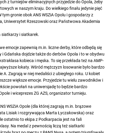
ch z turniejów eliminacyjnych przyjedzie do Opola, żeby
rtowych w naszym kraju. Do wielkiego finału jedynie pięć
W tym gronie obok ANS WSZiA Opolu i gospodarzy z
ańska, Uniwersytet Rzeszowski oraz Państwowa Akademia
 siatkarzy i siatkarek.
e emocje zapewnią m.in. liczne derby, które odbędą się
 i Gdańska dojdzie także do derbów Opola i to w obydwu
ekstraklasa kobieca i męska. To się przekłada też na AMP-
o najwyższe lokaty. Wśród mężczyzn losowanie było bardzo
e A. Zagrają w niej medaliści z ubiegłego roku. U kobiet
 jeszcze większe emocje. Przyjedzie tu wielu zawodników i
kście powołań na uniwersjadę to będzie bardzo
pole i wiceprezes ZG AZS, organizator turnieju.
ANS WSZiA Opole (dla której zagrają m.in. brązowe
ta Lisiak i rozgrywająca Marta Łyczakowska) oraz
 ostatnio to ekipa z Podkarpacia jest na fali
asy. Na medal z pewnością liczą też siatkarki
alczyły brąz po meczu z PANS Nysa, a potem triumfowały