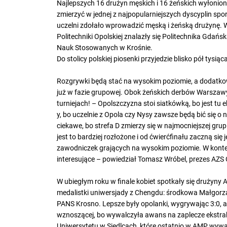
Najlepszych 16 drużyn męskich i 16 żeńskich wyłoniony
zmierzyć w jednej z najpopularniejszych dyscyplin spo
uczelni zdołało wprowadzić męską i żeńską drużynę. 
Politechniki Opolskiej znalazły się Politechnika Gd
Nauk Stosowanych w Krośnie.
Do stolicy polskiej piosenki przyjedzie blisko pół tysiąca
Rozgrywki będą stać na wysokim poziomie, a dodatkow
już w fazie grupowej. Obok żeńskich derbów Warszawy
turniejach! – Opolszczyzna stoi siatkówką, bo jest tu 
y, bo uczelnie z Opola czy Nysy zawsze będą bić się 
ciekawe, bo strefa D zmierzy się w najmocniejszej grupi
jest to bardziej rozłożone i od ćwierćfinału zaczną się
zawodniczek grających na wysokim poziomie. W konte
interesujące – powiedział Tomasz Wróbel, prezes AZS O
W ubiegłym roku w finale kobiet spotkały się drużyny 
medalistki uniwersjady z Chengdu: środkowa Małgorza
PANS Krosno. Lepsze były opolanki, wygrywając 3:0, ale
wznoszącej, bo wywalczyła awans na zaplecze ekstrakl
Uniwersytetu w Siedlcach, które ostatnio w AMP wyw