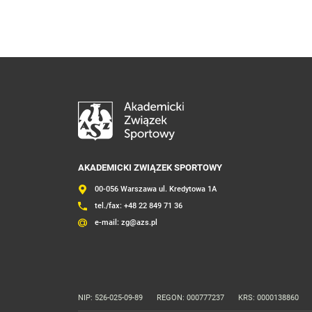
AKADEMICKI ZWIĄZEK SPORTOWY
00-056 Warszawa ul. Kredytowa 1A
tel./fax:
+48 22 849 71 36
e-mail:
zg@azs.pl
NIP: 526-025-09-89
REGON: 000777237
KRS: 0000138860