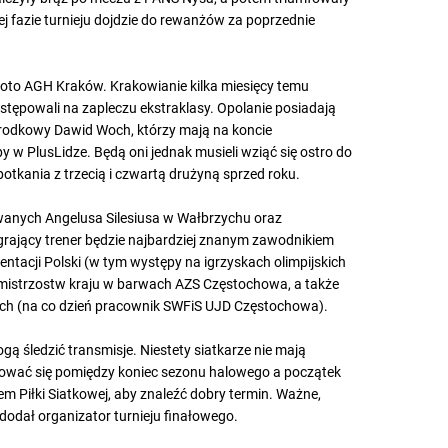
j fazie turnieju dojdzie do rewanżów za poprzednie
łoto AGH Kraków. Krakowianie kilka miesięcy temu
tępowali na zapleczu ekstraklasy. Opolanie posiadają
 środkowy Dawid Woch, którzy mają na koncie
 w PlusLidze. Będą oni jednak musieli wziąć się ostro do
potkania z trzecią i czwartą drużyną sprzed roku.
anych Angelusa Silesiusa w Wałbrzychu oraz
rający trener będzie najbardziej znanym zawodnikiem
ntacji Polski (w tym występy na igrzyskach olimpijskich
a mistrzostw kraju w barwach AZS Częstochowa, a także
ach (na co dzień pracownik SWFiS UJD Częstochowa).
 śledzić transmisje. Niestety siatkarze nie mają
sować się pomiędzy koniec sezonu halowego a początek
 Piłki Siatkowej, aby znaleźć dobry termin. Ważne,
dodał organizator turnieju finałowego.