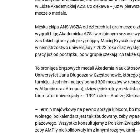
w Lidze Akademickiej AZS. Co ciekawe – już w pierwsze
mecze o medale.
Męska ekipa ANS WSZiA od czterech lat gra mecze o z
wygrali Ligę Akademicką AZS i w minionym sezonie wys
zaś takich graczy jak przyjmujący Maciej Krysiak czy
wicemistrzostwo uniwersjady z 2023 roku oraz występy
pracy już od początku, bo w grupie czekają ich także s
To broniąca brązowych medali Akademia Nauk Stosow
Uniwersytet Jana Długosza w Częstochowie, którego g
turnieju. Jest nim mający ponad 300 meczów w repreze
w Atlancie oraz Atenach), dziewięciokrotny medalist
triumfator uniwersjady z… 1991 roku – Andrzej Stelm
– Termin majówkowy na pewno sprzyja kibicom, bo mogą
wolnego, bo kalendarz jest tak zbudowany, żeby wpa
plażowego. Wszystko konsultujemy z Polskim Związkiem
żeby AMP-y nie kolidowały im z innymi rozgrywkami – 