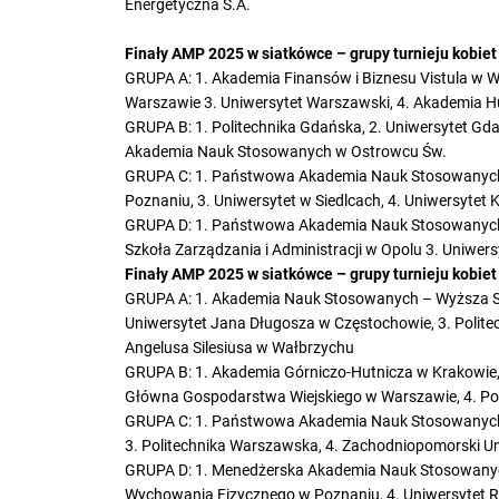
Energetyczna S.A.
Finały AMP 2025 w siatkówce – grupy turnieju kobiet 
GRUPA A: 1. Akademia Finansów i Biznesu Vistula w
Warszawie 3. Uniwersytet Warszawski, 4. Akademia
GRUPA B: 1. Politechnika Gdańska, 2. Uniwersytet Gda
Akademia Nauk Stosowanych w Ostrowcu Św.
GRUPA C: 1. Państwowa Akademia Nauk Stosowanych w
Poznaniu, 3. Uniwersytet w Siedlcach, 4. Uniwersytet
GRUPA D: 1. Państwowa Akademia Nauk Stosowanych
Szkoła Zarządzania i Administracji w Opolu 3. Uniwers
Finały AMP 2025 w siatkówce – grupy turnieju kobie
GRUPA A: 1. Akademia Nauk Stosowanych – Wyższa Szk
Uniwersytet Jana Długosza w Częstochowie, 3. Polit
Angelusa Silesiusa w Wałbrzychu
GRUPA B: 1. Akademia Górniczo-Hutnicza w Krakowie,
Główna Gospodarstwa Wiejskiego w Warszawie, 4. Po
GRUPA C: 1. Państwowa Akademia Nauk Stosowanych w
3. Politechnika Warszawska, 4. Zachodniopomorski Un
GRUPA D: 1. Menedżerska Akademia Nauk Stosowanych
Wychowania Fizycznego w Poznaniu, 4. Uniwersytet 