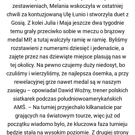
zestawieniach, Melania wskoczyła w ostatniej
chwili za kontuzjowaną Ulę Łunio i stworzyła duet z
Gosią. Z kolei Julia i Maja jeszcze dwa tygodnie
temu grały przeciwko sobie w meczu o brązowy
medal MP, a tutaj walczyły ramię w ramię. Byliśmy
rozstawieni z numerami dziesięć i jedenaście, a
zajęte przez nas dziewiąte miejsce plasują nas w
tej okolicy. Na pewno czujemy duży niedosyt, bo
czuliśmy i wierzyliśmy, że najlepsza ósemka, a przy
rewelacyjnej grze nawet medal są w naszym
zasięgu – opowiadał Dawid Woźny, trener polskich
siatkarek podczas południowoamerykańskich
AMŚ. – Na turniej przyjechało kilkanaście par
grających na światowym tourze, więc już od
początku wiadomo było, że kluczowa faza turnieju
będzie stała na wysokim poziomie. Z drugiej strony