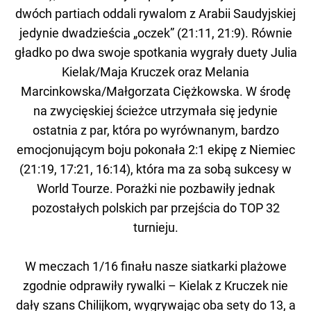
dwóch partiach oddali rywalom z Arabii Saudyjskiej
jedynie dwadzieścia „oczek” (21:11, 21:9). Równie
gładko po dwa swoje spotkania wygrały duety Julia
Kielak/Maja Kruczek oraz Melania
Marcinkowska/Małgorzata Ciężkowska. W środę
na zwycięskiej ścieżce utrzymała się jedynie
ostatnia z par, która po wyrównanym, bardzo
emocjonującym boju pokonała 2:1 ekipę z Niemiec
(21:19, 17:21, 16:14), która ma za sobą sukcesy w
World Tourze. Porażki nie pozbawiły jednak
pozostałych polskich par przejścia do TOP 32
turnieju.
W meczach 1/16 finału nasze siatkarki plażowe
zgodnie odprawiły rywalki – Kielak z Kruczek nie
dały szans Chilijkom, wygrywając oba sety do 13, a