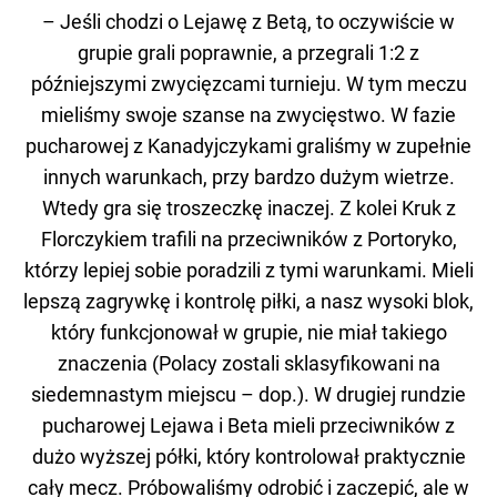
– Jeśli chodzi o Lejawę z Betą, to oczywiście w
grupie grali poprawnie, a przegrali 1:2 z
późniejszymi zwycięzcami turnieju. W tym meczu
mieliśmy swoje szanse na zwycięstwo. W fazie
pucharowej z Kanadyjczykami graliśmy w zupełnie
innych warunkach, przy bardzo dużym wietrze.
Wtedy gra się troszeczkę inaczej. Z kolei Kruk z
Florczykiem trafili na przeciwników z Portoryko,
którzy lepiej sobie poradzili z tymi warunkami. Mieli
lepszą zagrywkę i kontrolę piłki, a nasz wysoki blok,
który funkcjonował w grupie, nie miał takiego
znaczenia (Polacy zostali sklasyfikowani na
siedemnastym miejscu – dop.). W drugiej rundzie
pucharowej Lejawa i Beta mieli przeciwników z
dużo wyższej półki, który kontrolował praktycznie
cały mecz. Próbowaliśmy odrobić i zaczepić, ale w