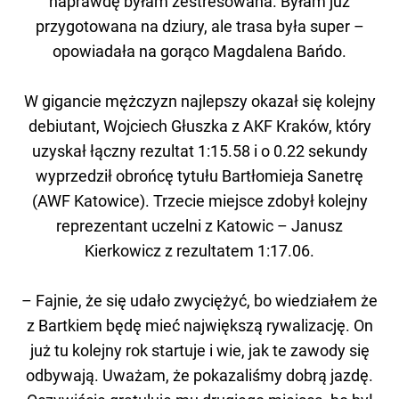
naprawdę byłam zestresowana. Byłam już
przygotowana na dziury, ale trasa była super –
opowiadała na gorąco Magdalena Bańdo.
W gigancie mężczyzn najlepszy okazał się kolejny
debiutant, Wojciech Głuszka z AKF Kraków, który
uzyskał łączny rezultat 1:15.58 i o 0.22 sekundy
wyprzedził obrońcę tytułu Bartłomieja Sanetrę
(AWF Katowice). Trzecie miejsce zdobył kolejny
reprezentant uczelni z Katowic – Janusz
Kierkowicz z rezultatem 1:17.06.
– Fajnie, że się udało zwyciężyć, bo wiedziałem że
z Bartkiem będę mieć największą rywalizację. On
już tu kolejny rok startuje i wie, jak te zawody się
odbywają. Uważam, że pokazaliśmy dobrą jazdę.